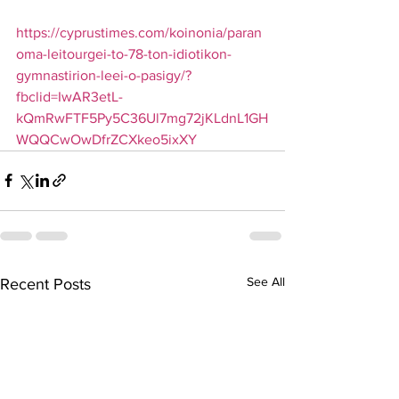
https://cyprustimes.com/koinonia/paran
oma-leitourgei-to-78-ton-idiotikon-
gymnastirion-leei-o-pasigy/?
fbclid=IwAR3etL-
kQmRwFTF5Py5C36Ul7mg72jKLdnL1GH
WQQCwOwDfrZCXkeo5ixXY
See All
Recent Posts