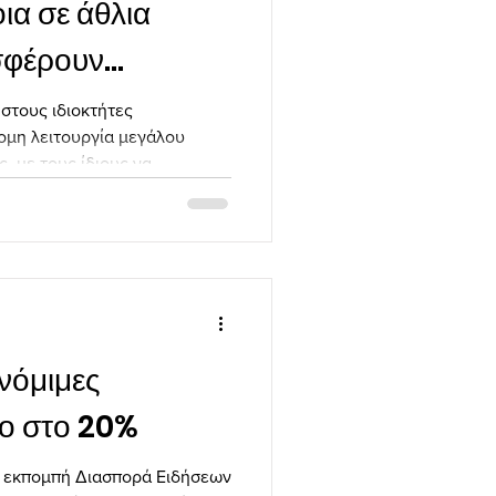
α σε άθλια
σφέρουν
»
στους ιδιοκτήτες
ομη λειτουργία μεγάλου
με τους ίδιους να...
 νόμιμες
νο στο 20%
ν εκπομπή Διασπορά Ειδήσεων