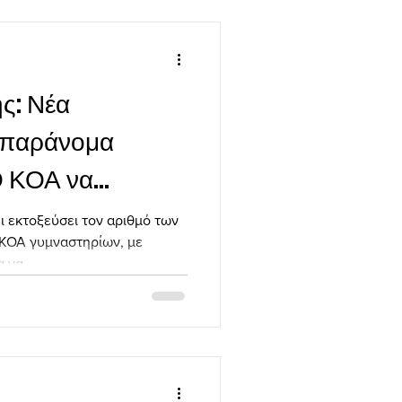
ς: Νέα
α παράνομα
Ο ΚΟΑ να
μο
ι εκτοξεύσει τον αριθμό των
 ΚΟΑ γυμναστηρίων, με
 να...