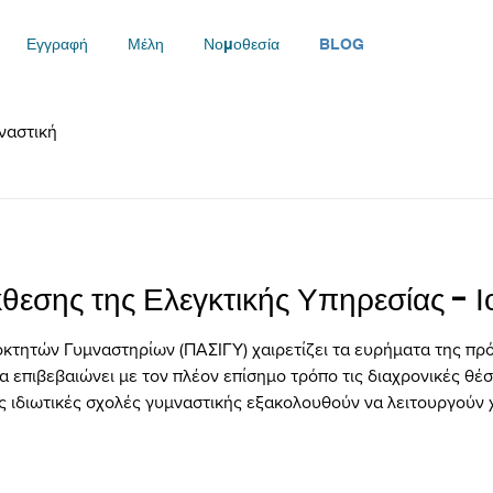
Εγγραφή
Μέλη
Νομοθεσία
BLOG
ναστική
θεσης της Ελεγκτικής Υπηρεσίας - Ι
κτητών Γυμναστηρίων (ΠΑΣΙΓΥ) χαιρετίζει τα ευρήματα της πρ
α επιβεβαιώνει με τον πλέον επίσημο τρόπο τις διαχρονικές θέσ
ές ιδιωτικές σχολές γυμναστικής εξακολουθούν να λειτουργούν χ
ι επιβολή προστίμων, καθώς και η αναφορά σε σοβαρά κενά στ
δεικνύουν