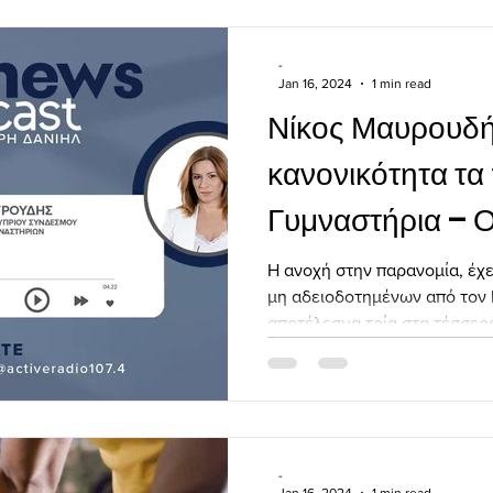
-
Jan 16, 2024
1 min read
Νίκος Μαυρουδή
κανονικότητα τ
Γυμναστήρια – 
εφαρμόσει το νό
Η ανοχή στην παρανομία, έχε
μη αδειοδοτημένων από τον
αποτέλεσμα τρία στα τέσσερα
-