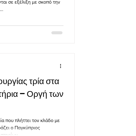
νται σε εξέλιξη με σκοπό την
..
ουργίας τρία στα
τήρια – Οργή των
α που πλήττει τον κλάδο με
ράζει ο Παγκύπριος
στηρίων...