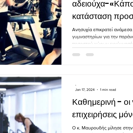
αδειούχα-«Κάποι
κατάσταση προ
ελκυστικές τιμές
Aνησυχία επικρατεί ανάμεσα 
γυμναστηρίων για την παράν
ποσοστού χώρων εκγύμνασής, 
-
Jan 17, 2024
1 min read
Καθημερινή - οι
επιχειρήσεις μό
Ο κ. Μαυρουδής μίλησε στη