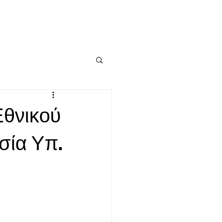
Εθνικού
σία Υπ.