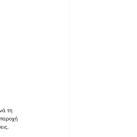
νά τη 
παροχή 
ις. 