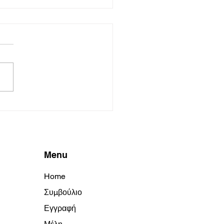
στά Κυκλώματα Βιντεο-
κολούθησης σε
αστήρια
ΟΙΝΩΣΗ ΕΠΙΤΡΟΠΟΥ
ΤΑΣΙΑΣ ΔΕΔΟΜΕΝΩΝ
ΩΠΙΚΟΥ ΧΑΡΑΚΤΗΡΑ ΓΙΑ
ΣΤΑ ΚΥΚΛΩΜΑΤΑ
ΕΟΠΑΡΑΚΟΛΟΥΘΗΣΗΣ ΣΕ
ΑΣΤΗΡΙΑ Μετά από...
Menu
Home
Συμβούλιο
Εγγραφή