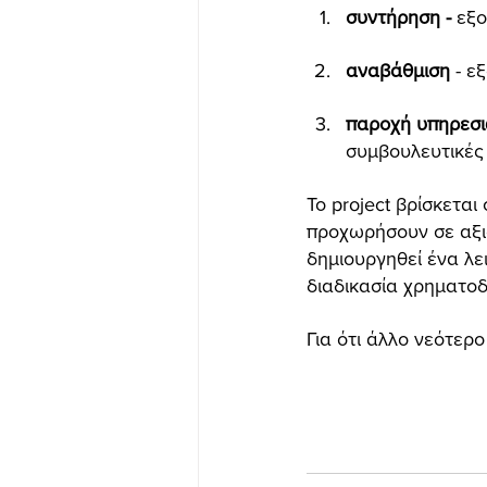
συντήρηση - 
εξο
αναβάθμιση
 - ε
παροχή υπηρεσι
συμβουλευτικές (
Το project βρίσκετα
προχωρήσουν σε αξιο
δημιουργηθεί ένα λε
διαδικασία χρηματοδ
Για ότι άλλο νεότερ