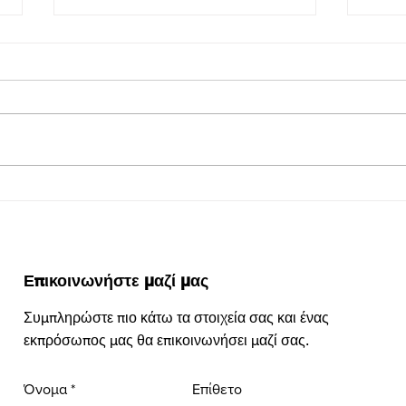
Ενημέρωση για τη Χρήση
Κλει
Κλειστού Κυκλώματος
παρα
Βιντεοπαρακολούθησης στα
γυμν
Ο Παγκύπριος Σύνδεσμος
ΑΝΑΚ
Γυμναστήρια
Ιδιοκτητών Γυμναστηρίων
ΠΡΟΣ
(ΠΑΣΙΓΥ), μετά από εκτενείς
ΠΡΟΣ
διαβουλεύσεις και ενέργειες,
ΚΛΕΙ
ενημερώνει τα μέλη του για τις...
ΒΙΝΤ
ΓΥΜΝ
Επικοινωνήστε μαζί μας
Συμπληρώστε πιο κάτω τα στοιχεία σας και ένας
εκπρόσωπος μας θα επικοινωνήσει μαζί σας.
Όνομα
Επίθετο