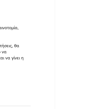
ινοτομία, 
ήσεις, θα 
 να 
ι να γίνει η 