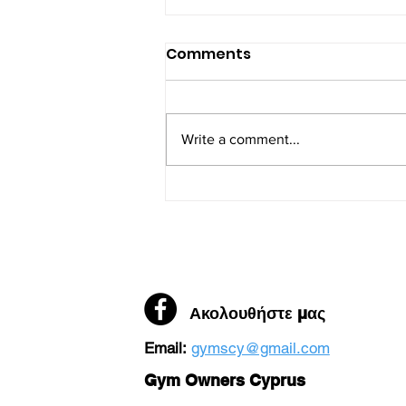
Αποτελέσματα έκθεσης της
Comments
Ελεγκτικής Υπηρεσίας -
Ιούνιος 2026
Ο Παγκύπριος Σύνδεσμος
Ιδιοκτητών Γυμναστηρίων
Write a comment...
(ΠΑΣΙΓΥ) χαιρετίζει τα ευρήματα
της πρόσφατης έκθεσης της
Ελεγκτικής Υπηρεσίας, η οποία
επιβεβαιώνει με τον πλέον
επίσημο τρόπο τις διαχρονικές
θέσεις κα
Ακολουθήστε μας
Email:
gymscy@gmail.com
Gym Owners Cyprus